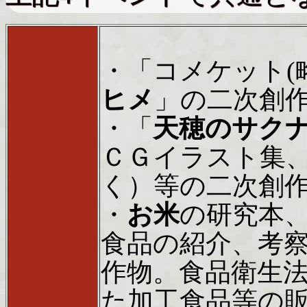
・「コメケット(
ヒメ
」の二次創
・「
天穂のサク
ＣＧイラスト集
く）等の二次創
・
お米
の研究本
食品の紹介、考
作物。食品衛生
た加工食品等の