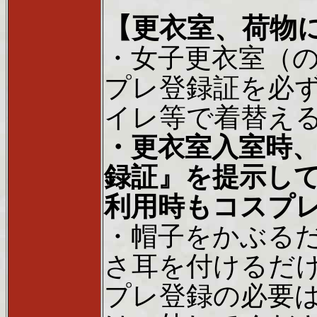
【更衣室、荷物
・女子更衣室（
プレ登録証を必
イレ等で着替え
・更衣室入室時
録証』を提示し
利用時もコスプ
・帽子をかぶる
さ耳を付けるだ
プレ登録の必要