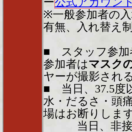
ー
公式アカウン
※一般参加者の
有無、入れ替え
■ スタッフ参
参加者は
マスク
ヤーが撮影される
■ 当日、37.
水・だるさ・頭
場はお断りしま
当日、非接触