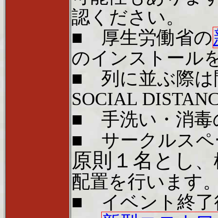
認ください。
■ 厚生労働省の
のインストール
■ 列に並ぶ際
SOCIAL DISTAN
■ 手洗い・消
■ サークルス
原則１名とし
、
配置を行います
■ イベント終