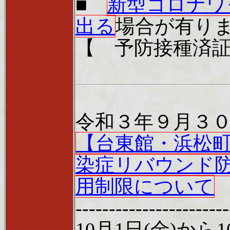
■
新型コロナワ
出る
場合が有り
【 予防接種済
令和３年９月３
【台東館・浜松町
染症リバウンド
用制限について
-------------------
10月1日(金)か