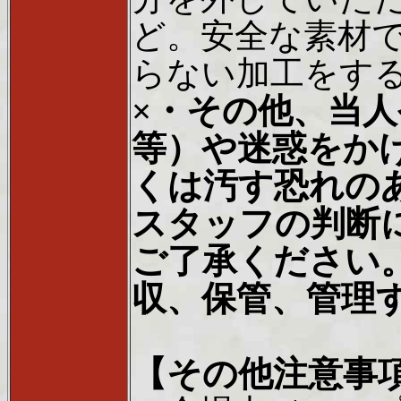
ど。安全な素材
らない加工をす
×・その他、当
等）や迷惑をか
くは汚す恐れの
スタッフの判断
ご了承ください
収、保管、管理
【その他注意事