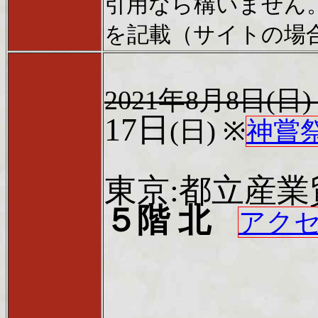
引用なら構いません。その際に
を記載（サイトの場
2021年8月8日(
17日
(日)
※
神嘗
東京:都立産業
５階 北
アク