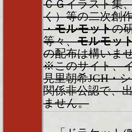
ＣＧイラスト集
く）等の二次創
・
モルモット
の
等々、
モルモッ
の配布は構いま
※このサイト、
見里朝希JGH・
関係非公認で、
ません。