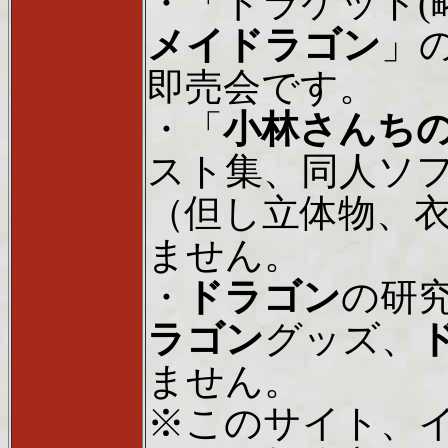
・「ドラケット(
メイドラゴン
」
即売会です。
・「
小林さんち
スト集、同人ソ
（但し立体物、
ません。
・
ドラゴン
の研
ラゴン
グッズ、
ません。
※このサイト、