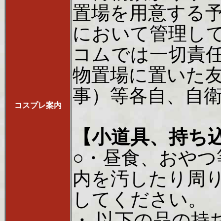
置場を用意する
において管理し
コムでは一切責
物置場に置いた
事）等各自、自
コスプレ案内
【小道具、持ち
○・昼食、おや
内を汚したり周
してください。
・ 以下の品の持