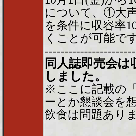
について、①大声
を条件に収容率1
くことが可能で
-----------------------
同人誌即売会は
しました。
※ここに記載の
ーとか懇談会を
飲食は問題あり