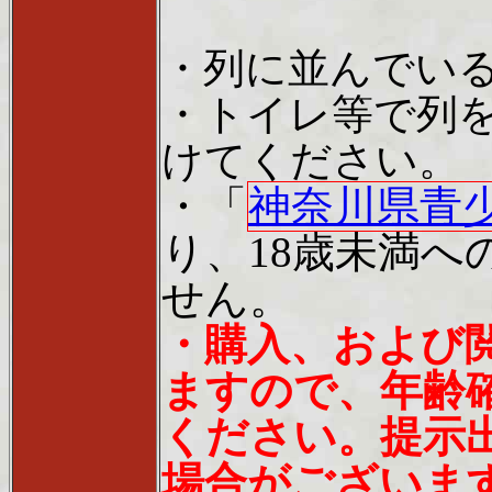
・列に並んでい
・トイレ等で列
けてください。
・「
神奈川県青
り、18歳未満
せん。
・購入、および
ますので、年齢
ください。提示
場合がございま