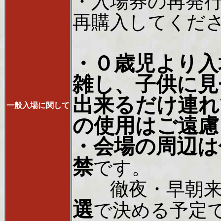
・入場券の再発
再購入してくだ
・０歳児より入
雑し、子供に見
出来るだけ連れ
一般入場に関して
の使用はご遠慮
・会場の周辺は
禁
です。
徹夜・早朝来
選
で決める予定