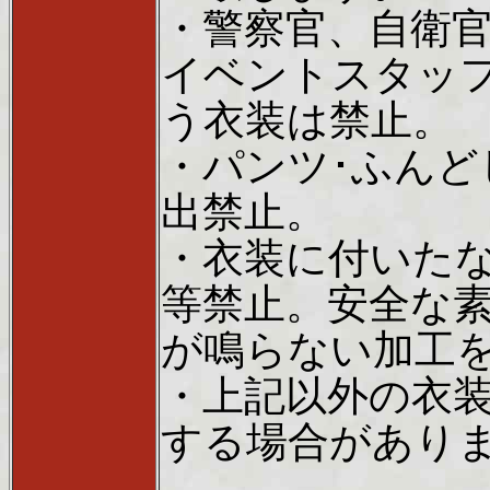
・警察官、自衛
イベントスタッ
う衣装は禁止。
・パンツ･ふん
出禁止。
・衣装に付いた
等禁止。安全な
が鳴らない加工
・上記以外の衣
する場合があり