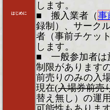
します。
■ 搬入業者（
事
はじめに
録制）、サーク
者（事前チケッ
します。
■ 一般参加者は
制限があります
前売りのみの入場
現在(
入場券前売
替え無し）の運
可能性もありま