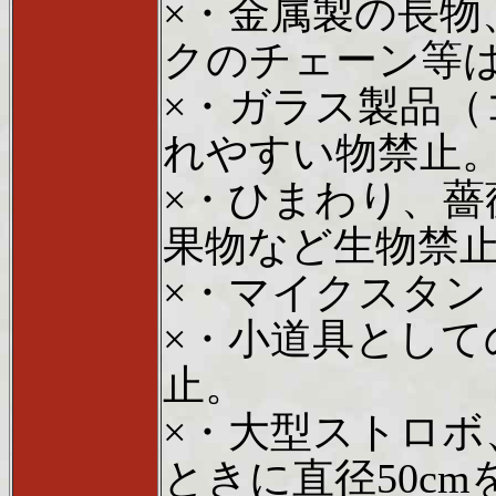
×・金属製の長
クのチェーン等
×・ガラス製品
れやすい物禁止
×・ひまわり、薔
果物など生物禁
×・マイクスタン
×・小道具とし
止。
×・大型ストロ
ときに直径50c