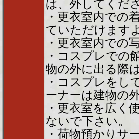
は、外してくだ
・更衣室内での
ていただけます
・更衣室内での
・コスプレでの
物の外に出る際
・コスプレをし
ーナーは建物の
・更衣室を広く
ないで下さい。
・荷物預かりサ