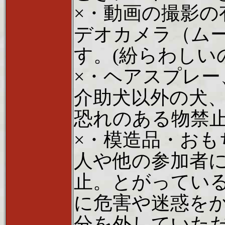
×・動画の撮影
デオカメラ（ム
す。(紛らわしい
×・ヘアスプレー
介助犬以外の犬
恐れのある物禁
×・模造品・お
人や他の参加者
止。とがってい
に危害や迷惑を
分を外していた