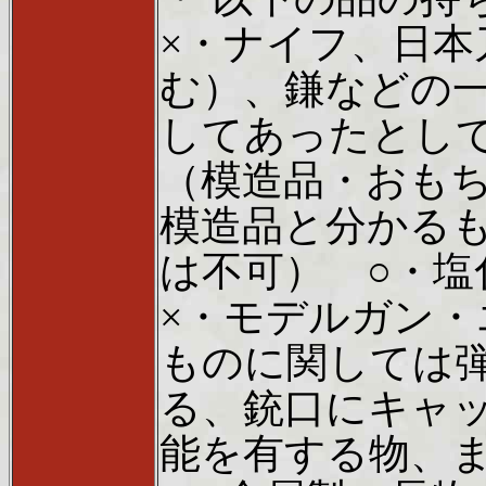
×・ナイフ、日
む）、鎌などの
してあったとし
（模造品・おも
模造品と分かる
は不可） ○・塩
×・モデルガン
ものに関しては
る、銃口にキャ
能を有する物、