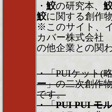
・
鮫
の研究本、
鮫
に関する創作
※このサイト、
カバー株式会社
の他企業との関
・「PUIケット(
ー
」の二次創作
です。
・「
PUI PUI 