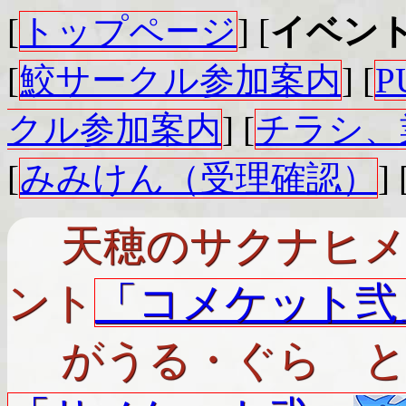
[
トップページ
] [
イベン
[
鮫サークル参加案内
] [
クル参加案内
] [
チラシ、
[
みみけん（受理確認）
] 
天穂のサクナヒメ
ント
「コメケット弐
がうる・ぐら と